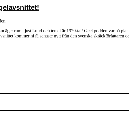
elavsnittet!
den
 äger rum i just Lund och temat är 1920-tal! Geekpodden var på plats fö
I avsnittet kommer ni få senaste nytt från den svenska skräckförfattare