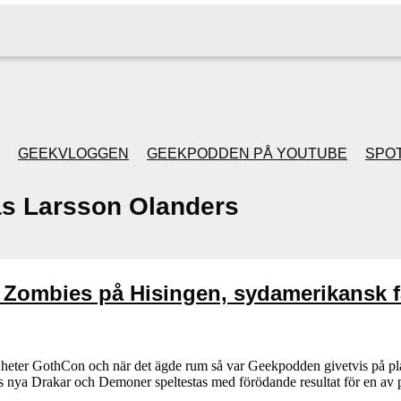
GEEKVLOGGEN
GEEKPODDEN PÅ YOUTUBE
SPOT
s Larsson Olanders
GEEKPODDEN RETRO
GAMING MED MICKE
 Zombies på Hisingen, sydamerikansk f
& FILIPH
GEEKPODDENS
t heter GothCon och när det ägde rum så var Geekpodden givetvis på pl
ans nya Drakar och Demoner speltestas med förödande resultat för en a
JULSPECIALER 2013