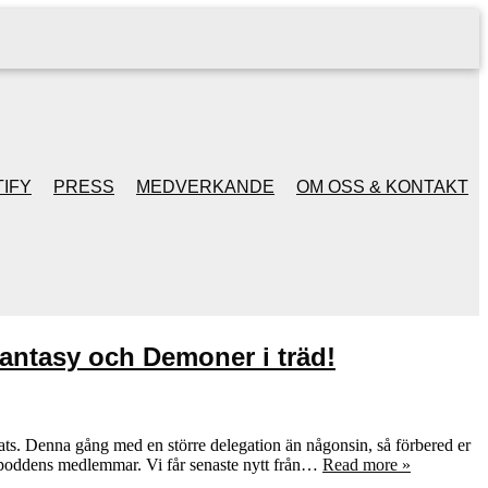
IFY
PRESS
MEDVERKANDE
OM OSS & KONTAKT
antasy och Demoner i träd!
ats. Denna gång med en större delegation än någonsin, så förbered er
v poddens medlemmar. Vi får senaste nytt från…
Read more »