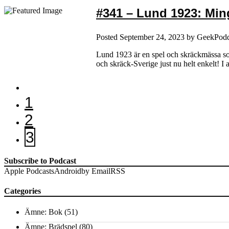
#341 – Lund 1923: Ming
Posted
September 24, 2023
by
GeekPod
Lund 1923 är en spel och skräckmässa som
och skräck-Sverige just nu helt enkelt! 
1
2
3
Subscribe to Podcast
Apple Podcasts
Android
by Email
RSS
Categories
Ämne: Bok
(51)
Ämne: Brädspel
(80)