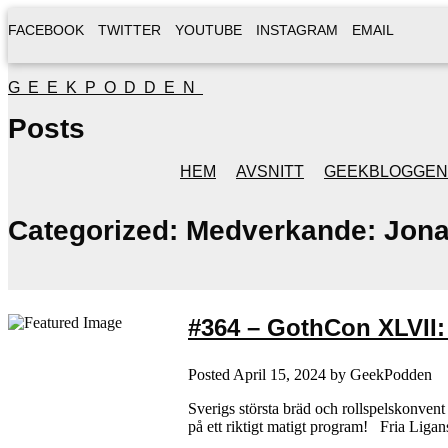
FACEBOOK
TWITTER
YOUTUBE
INSTAGRAM
EMAIL
GEEKPODDEN
Posts
HEM
AVSNITT
GEEKBLOGGEN
Categorized:
Medverkande: Jona
#364 – GothCon XLVII:
Posted
April 15, 2024
by
GeekPodden
Sverigs största bräd och rollspelskonven
på ett riktigt matigt program! Fria Lig