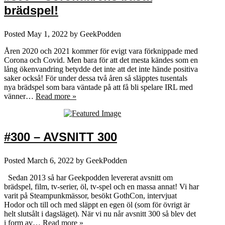
brädspel!
Posted
May 1, 2022
by
GeekPodden
Åren 2020 och 2021 kommer för evigt vara förknippade med
Corona och Covid. Men bara för att det mesta kändes som en
lång ökenvandring betydde det inte att det inte hände positiva
saker också! För under dessa två åren så släpptes tusentals
nya brädspel som bara väntade på att få bli spelare IRL med
vänner…
Read more »
#300 – AVSNITT 300
Posted
March 6, 2022
by
GeekPodden
Sedan 2013 så har Geekpodden levererat avsnitt om
brädspel, film, tv-serier, öl, tv-spel och en massa annat! Vi har
varit på Steampunkmässor, besökt GothCon, intervjuat
Hodor och till och med släppt en egen öl (som för övrigt är
helt slutsålt i dagsläget). När vi nu når avsnitt 300 så blev det
i form av…
Read more »