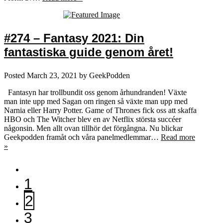
#274 – Fantasy 2021: Din
fantastiska guide genom året!
Posted
March 23, 2021
by
GeekPodden
Fantasyn har trollbundit oss genom århundranden! Växte
man inte upp med Sagan om ringen så växte man upp med
Narnia eller Harry Potter. Game of Thrones fick oss att skaffa
HBO och The Witcher blev en av Netflix största succéer
någonsin. Men allt ovan tillhör det förgångna. Nu blickar
Geekpodden framåt och våra panelmedlemmar…
Read more
»
1
2
3