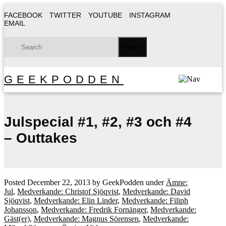
FACEBOOK
TWITTER
YOUTUBE
INSTAGRAM
EMAIL
GEEKPODDEN
Julspecial #1, #2, #3 och #4
– Outtakes
Posted
December 22, 2013
by
GeekPodden
under
Ämne:
Jul
,
Medverkande: Christof Sjöqvist
,
Medverkande: David
Sjöqvist
,
Medverkande: Elin Linder
,
Medverkande: Filiph
Johansson
,
Medverkande: Fredrik Fornänger
,
Medverkande:
Gäst(er)
,
Medverkande: Magnus Sörensen
,
Medverkande: