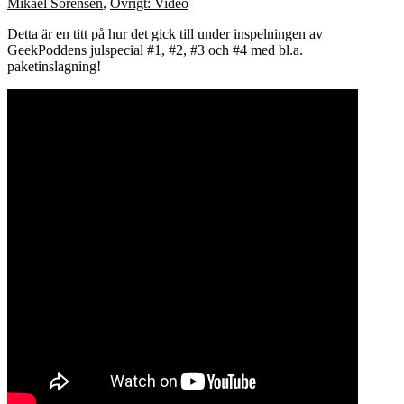
Mikael Sörensen
,
Övrigt: Video
Detta är en titt på hur det gick till under inspelningen av
GeekPoddens julspecial #1, #2, #3 och #4 med bl.a.
paketinslagning!