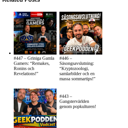
#447 – Griniga Gamla
#446 –
Gamers: “Remakes,
Säsongsavslutning:
Ronins och
“Kryptozoologi,
Revelations!”
samlarbilder och en
massa sommartips!”
#443 –
Gangstervärlden
genom popkulturen!