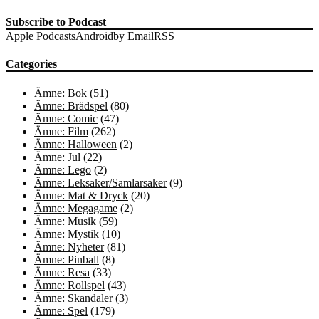
Subscribe to Podcast
Apple Podcasts
Android
by Email
RSS
Categories
Ämne: Bok
(51)
Ämne: Brädspel
(80)
Ämne: Comic
(47)
Ämne: Film
(262)
Ämne: Halloween
(2)
Ämne: Jul
(22)
Ämne: Lego
(2)
Ämne: Leksaker/Samlarsaker
(9)
Ämne: Mat & Dryck
(20)
Ämne: Megagame
(2)
Ämne: Musik
(59)
Ämne: Mystik
(10)
Ämne: Nyheter
(81)
Ämne: Pinball
(8)
Ämne: Resa
(33)
Ämne: Rollspel
(43)
Ämne: Skandaler
(3)
Ämne: Spel
(179)