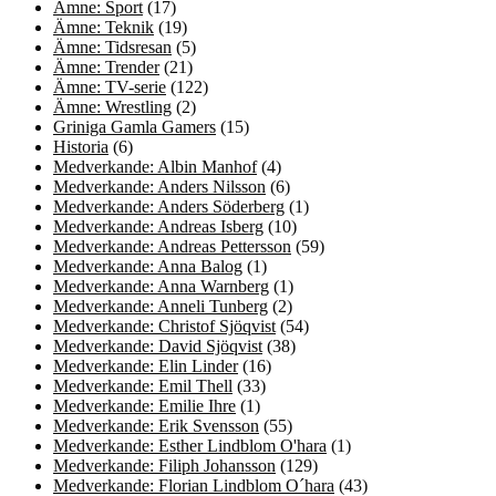
Ämne: Sport
(17)
Ämne: Teknik
(19)
Ämne: Tidsresan
(5)
Ämne: Trender
(21)
Ämne: TV-serie
(122)
Ämne: Wrestling
(2)
Griniga Gamla Gamers
(15)
Historia
(6)
Medverkande: Albin Manhof
(4)
Medverkande: Anders Nilsson
(6)
Medverkande: Anders Söderberg
(1)
Medverkande: Andreas Isberg
(10)
Medverkande: Andreas Pettersson
(59)
Medverkande: Anna Balog
(1)
Medverkande: Anna Warnberg
(1)
Medverkande: Anneli Tunberg
(2)
Medverkande: Christof Sjöqvist
(54)
Medverkande: David Sjöqvist
(38)
Medverkande: Elin Linder
(16)
Medverkande: Emil Thell
(33)
Medverkande: Emilie Ihre
(1)
Medverkande: Erik Svensson
(55)
Medverkande: Esther Lindblom O'hara
(1)
Medverkande: Filiph Johansson
(129)
Medverkande: Florian Lindblom O´hara
(43)