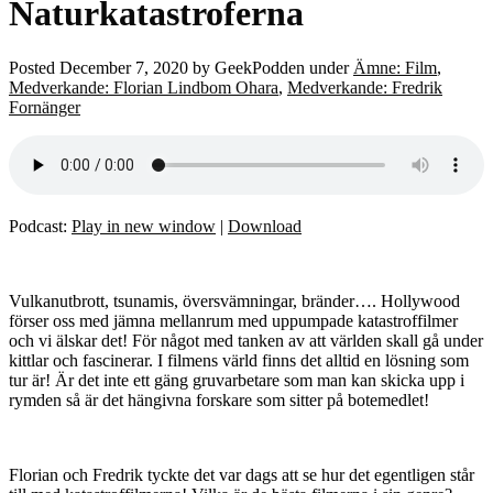
Naturkatastroferna
Posted
December 7, 2020
by
GeekPodden
under
Ämne: Film
,
Medverkande: Florian Lindbom Ohara
,
Medverkande: Fredrik
Fornänger
Podcast:
Play in new window
|
Download
Vulkanutbrott, tsunamis, översvämningar, bränder…. Hollywood
förser oss med jämna mellanrum med uppumpade katastroffilmer
och vi älskar det! För något med tanken av att världen skall gå under
kittlar och fascinerar. I filmens värld finns det alltid en lösning som
tur är! Är det inte ett gäng gruvarbetare som man kan skicka upp i
rymden så är det hängivna forskare som sitter på botemedlet!
Florian och Fredrik tyckte det var dags att se hur det egentligen står