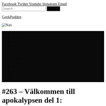
Facebook
Twitter
Youtube
Instagram
Email
GeekPodden
Hem
Avsnitt
GeekBloggen
GeekVloggen
GeekPodden på YouTube
GeekPodden Retro
Gaming med Micke & Filiph
GeekPoddens Julspecialer 2013
Spotify
Press
Medverkande
Om oss & kontakt
#263 – Välkommen till
apokalypsen del 1: