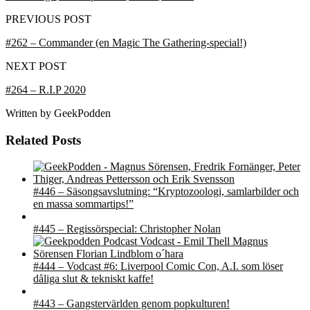
PREVIOUS POST
#262 – Commander (en Magic The Gathering-special!)
NEXT POST
#264 – R.I.P 2020
Written by
GeekPodden
Related Posts
#446 – Säsongsavslutning: “Kryptozoologi, samlarbilder och
en massa sommartips!”
#445 – Regissörspecial: Christopher Nolan
#444 – Vodcast #6: Liverpool Comic Con, A.I. som löser
dåliga slut & tekniskt kaffe!
#443 – Gangstervärlden genom popkulturen!