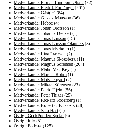
Medverkande: Florian Lindbom Ohara
(72)
Medverkande: Fredrik Fornänger
(261)
Medverkande: Gäst(er)
(84)
Medverkande: Gustav Mattsson
(36)
Medverkande: Hebbe
(4)
Medverkande: Johan Olofsson
(1)
Medverkande: Johanna Deckert
(1)
Medverkande: Jonas Larsson
(15)
Medverkande: Jonas Larsson Olanders
(8)
Medverkande: Jonas Myrholm
(1)
Medverkande: Lina Lyricsen
(2)
Medverkande: Magnus Skogsberg
(11)
Medverkande: Magnus Sörensen
(264)
Medverkande: Malin Mac Key
(1)
Medverkande: Marcus Bohm
(1)
Medverkande: Mats Jengard
(2)
Medverkande: Mikael Sörensen
(23)
Medverkande: Patric Hjelm
(56)
Medverkande: Peter Thiger
(25)
Medverkande: Rickard Söderberg
(1)
Medverkande: Robert Q Kustosik
(28)
Medverkande: Sara Hast
(1)
Övrigt: GeekPodden Spelar
(6)
Övrigt: Info
(5)
Övrigt: Podcast
(125)