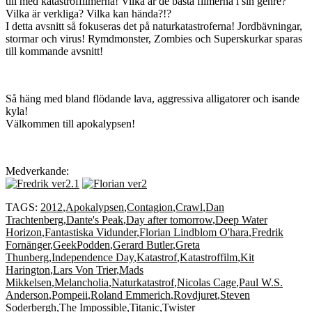
till med katastroffilmerna! Vilka är de bästa filmerna i sin genre?
Vilka är verkliga? Vilka kan hända?!?
I detta avsnitt så fokuseras det på naturkatastroferna! Jordbävningar,
stormar och virus! Rymdmonster, Zombies och Superskurkar sparas
till kommande avsnitt!
Så häng med bland flödande lava, aggressiva alligatorer och isande
kyla!
Välkommen till apokalypsen!
Medverkande:
TAGS:
2012
,
Apokalypsen
,
Contagion
,
Crawl
,
Dan
Trachtenberg
,
Dante's Peak
,
Day after tomorrow
,
Deep Water
Horizon
,
Fantastiska Vidunder
,
Florian Lindblom O'hara
,
Fredrik
Fornänger
,
GeekPodden
,
Gerard Butler
,
Greta
Thunberg
,
Independence Day
,
Katastrof
,
Katastroffilm
,
Kit
Harington
,
Lars Von Trier
,
Mads
Mikkelsen
,
Melancholia
,
Naturkatastrof
,
Nicolas Cage
,
Paul W.S.
Anderson
,
Pompeii
,
Roland Emmerich
,
Rovdjuret
,
Steven
Soderbergh
,
The Impossible
,
Titanic
,
Twister