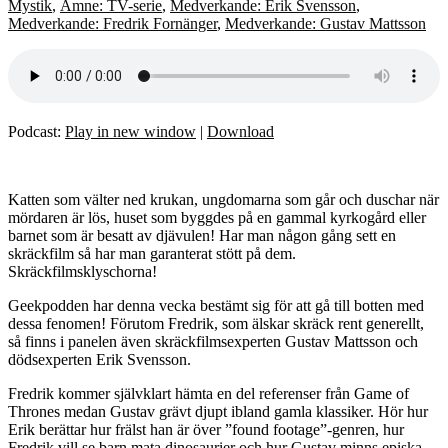
Mystik
,
Ämne: TV-serie
,
Medverkande: Erik Svensson
,
Medverkande: Fredrik Fornänger
,
Medverkande: Gustav Mattsson
Podcast:
Play in new window
|
Download
Katten som välter ned krukan, ungdomarna som går och duschar när
mördaren är lös, huset som byggdes på en gammal kyrkogård eller
barnet som är besatt av djävulen! Har man någon gång sett en
skräckfilm så har man garanterat stött på dem.
Skräckfilmsklyschorna!
Geekpodden har denna vecka bestämt sig för att gå till botten med
dessa fenomen! Förutom Fredrik, som älskar skräck rent generellt,
så finns i panelen även skräckfilmsexperten Gustav Mattsson och
dödsexperten Erik Svensson.
Fredrik kommer självklart hämta en del referenser från Game of
Thrones medan Gustav grävt djupt ibland gamla klassiker. Hör hur
Erik berättar hur frälst han är över ”found footage”-genren, hur
Fredrik vill se barn mata dinosaurier och hur Gustav minns episka