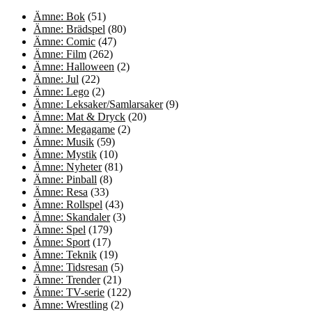
Ämne: Bok
(51)
Ämne: Brädspel
(80)
Ämne: Comic
(47)
Ämne: Film
(262)
Ämne: Halloween
(2)
Ämne: Jul
(22)
Ämne: Lego
(2)
Ämne: Leksaker/Samlarsaker
(9)
Ämne: Mat & Dryck
(20)
Ämne: Megagame
(2)
Ämne: Musik
(59)
Ämne: Mystik
(10)
Ämne: Nyheter
(81)
Ämne: Pinball
(8)
Ämne: Resa
(33)
Ämne: Rollspel
(43)
Ämne: Skandaler
(3)
Ämne: Spel
(179)
Ämne: Sport
(17)
Ämne: Teknik
(19)
Ämne: Tidsresan
(5)
Ämne: Trender
(21)
Ämne: TV-serie
(122)
Ämne: Wrestling
(2)