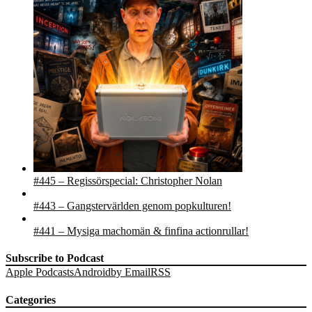
#445 – Regissörspecial: Christopher Nolan
#443 – Gangstervärlden genom popkulturen!
#441 – Mysiga machomän & finfina actionrullar!
Subscribe to Podcast
Apple Podcasts
Android
by Email
RSS
Categories