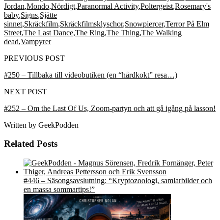
Jordan
,
Mondo
,
Nördigt
,
Paranormal Activity
,
Poltergeist
,
Rosemary's
baby
,
Signs
,
Sjätte
sinnet
,
Skräckfilm
,
Skräckfilmsklyschor
,
Snowpiercer
,
Terror På Elm
Street
,
The Last Dance
,
The Ring
,
The Thing
,
The Walking
dead
,
Vampyrer
PREVIOUS POST
#250 – Tillbaka till videobutiken (en “hårdkokt” resa…)
NEXT POST
#252 – Om the Last Of Us, Zoom-partyn och att gå igång på lasson!
Written by
GeekPodden
Related Posts
#446 – Säsongsavslutning: “Kryptozoologi, samlarbilder och
en massa sommartips!”