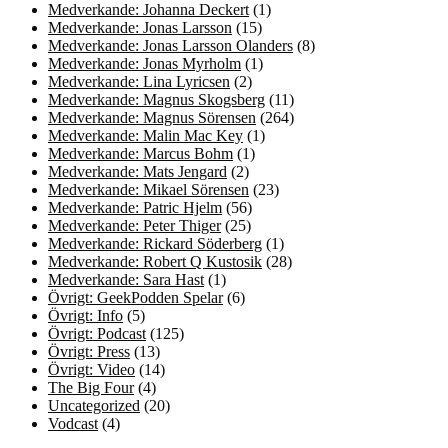
Medverkande: Johanna Deckert
(1)
Medverkande: Jonas Larsson
(15)
Medverkande: Jonas Larsson Olanders
(8)
Medverkande: Jonas Myrholm
(1)
Medverkande: Lina Lyricsen
(2)
Medverkande: Magnus Skogsberg
(11)
Medverkande: Magnus Sörensen
(264)
Medverkande: Malin Mac Key
(1)
Medverkande: Marcus Bohm
(1)
Medverkande: Mats Jengard
(2)
Medverkande: Mikael Sörensen
(23)
Medverkande: Patric Hjelm
(56)
Medverkande: Peter Thiger
(25)
Medverkande: Rickard Söderberg
(1)
Medverkande: Robert Q Kustosik
(28)
Medverkande: Sara Hast
(1)
Övrigt: GeekPodden Spelar
(6)
Övrigt: Info
(5)
Övrigt: Podcast
(125)
Övrigt: Press
(13)
Övrigt: Video
(14)
The Big Four
(4)
Uncategorized
(20)
Vodcast
(4)