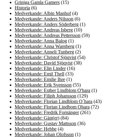
Griniga Gamla Gamers
(15)
Historia
(6)
Medverkande: Albin Manhof
(4)
Medverkande: Anders Nilsson
(6)
Medverkande: Anders Söderberg
(1)
Medverkande: Andreas Isberg
(10)
Medverkande: Andreas Pettersson
(59)
Medverkande: Anna Balog
(1)
Medverkande: Anna Warnberg
(1)
Medverkande: Anneli Tunberg
(2)
Medverkande: Christof Sjöqvist
(54)
Medverkande: David Sjöqvist
(38)
Medverkande: Elin Linder
(16)
Medverkande: Emil Thell
(33)
Medverkande: Emilie Ihre
(1)
Medverkande: Erik Svensson
(55)
Medverkande: Esther Lindblom O'hara
(1)
Medverkande: Filiph Johansson
(129)
Medverkande: Florian Lindblom O´hara
(43)
Medverkande: Florian Lindbom Ohara
(72)
Medverkande: Fredrik Fornänger
(261)
Medverkande: Gäst(er)
(84)
Medverkande: Gustav Mattsson
(36)
Medverkande: Hebbe
(4)
Medverkande: Johan Olofsson
(1)