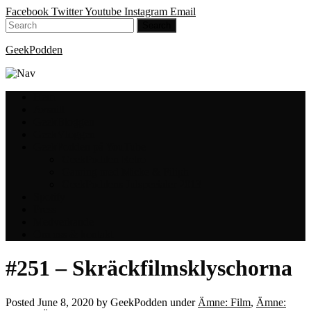
Facebook
Twitter
Youtube
Instagram
Email
GeekPodden
Hem
Avsnitt
GeekBloggen
GeekVloggen
GeekPodden på YouTube
GeekPodden Retro
Gaming med Micke & Filiph
GeekPoddens Julspecialer 2013
Spotify
Press
Medverkande
Om oss & kontakt
#251 – Skräckfilmsklyschorna
Posted
June 8, 2020
by
GeekPodden
under
Ämne: Film
,
Ämne: