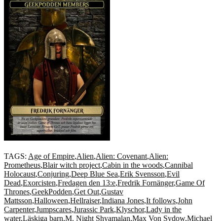
TAGS:
Age of Empire
,
Alien
,
Alien: Covenant
,
Alien:
Prometheus
,
Blair witch project
,
Cabin in the woods
,
Cannibal
Holocaust
,
Conjuring
,
Deep Blue Sea
,
Erik Svensson
,
Evil
Dead
,
Exorcisten
,
Fredagen den 13:e
,
Fredrik Fornänger
,
Game Of
Thrones
,
GeekPodden
,
Get Out
,
Gustav
Mattsson
,
Halloween
,
Hellraiser
,
Indiana Jones
,
It follows
,
John
Carpenter
,
Jumpscares
,
Jurassic Park
,
Klyschor
,
Lady in the
water
,
Läskiga barn
,
M. Night Shyamalan
,
Max Von Sydow
,
Michael